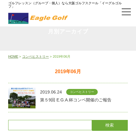
ゴルフレッスン（グループ・個人）なら大阪ゴルフスクール「イーグルゴル
フ」
t
o
g
g
l
月別アーカイブ
e
n
a
v
i
HOME
>
コンペヒストリー
>
2019年06月
g
a
t
2019年06月
i
o
n
2019.06.24
コンペヒストリー
第５9回 E.G.A.杯コンペ開催のご報告