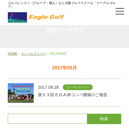
ゴルフレッスン（グループ・個人）なら大阪ゴルフスクール「イーグルゴル
フ」
t
o
g
g
l
月別アーカイブ
e
n
a
v
i
HOME
>
コンペヒストリー
>
2017年09月
g
a
t
2017年09月
i
o
n
2017.09.28
コンペヒストリー
第５３回 E.G.A.杯コンペ開催のご報告