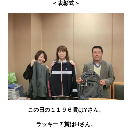
＜表彰式＞
この日の１１９６賞はYさん、
ラッキー７賞はHさん、