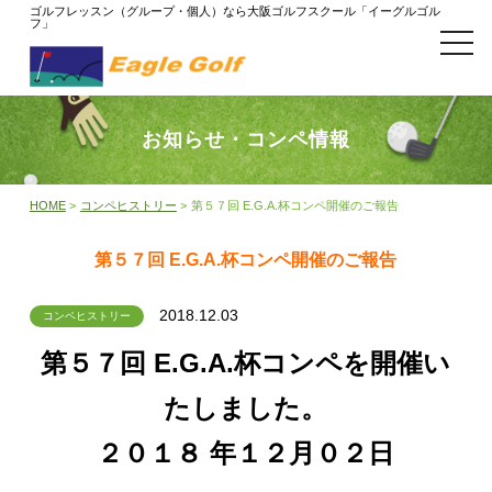
ゴルフレッスン（グループ・個人）なら大阪ゴルフスクール「イーグルゴル
フ」
t
o
g
g
l
e
お知らせ・コンペ情報
n
a
v
i
HOME
>
コンペヒストリー
>
第５７回 E.G.A.杯コンペ開催のご報告
g
a
t
第５７回 E.G.A.杯コンペ開催のご報告
i
o
n
2018.12.03
コンペヒストリー
第５７回 E.G.A.杯コンペを開催い
たしました。
２０１８ 年１２月０２日