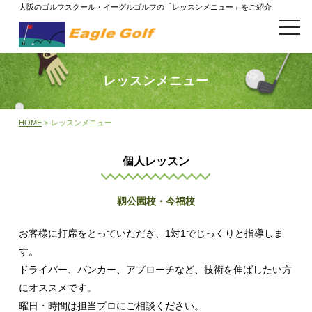
大阪のゴルフスクール・イーグルゴルフの「レッスンメニュー」をご紹介
t
o
g
g
l
レッスンメニュー
e
n
a
v
HOME
>
レッスンメニュー
i
g
a
t
個人レッスン
i
o
n
靱公園校・今福校
お客様に打席をとっていただき、1対1でじっくりと指導しま
す。
ドライバー、バンカー、アプローチなど、技術を伸ばしたい方
にオススメです。
曜日・時間は担当プロにご相談ください。