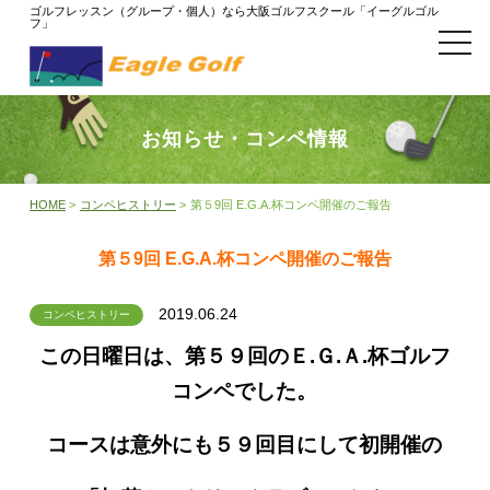
ゴルフレッスン（グループ・個人）なら大阪ゴルフスクール「イーグルゴル
フ」
t
o
g
g
l
e
お知らせ・コンペ情報
n
a
v
i
HOME
>
コンペヒストリー
>
第５9回 E.G.A.杯コンペ開催のご報告
g
a
t
第５9回 E.G.A.杯コンペ開催のご報告
i
o
n
2019.06.24
コンペヒストリー
この日曜日は、第５９回のＥ.Ｇ.Ａ.杯ゴルフ
コンペでした。
コースは意外にも５９回目にして初開催の